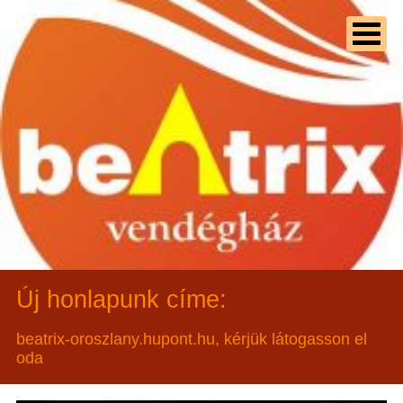
Új honlapunk címe:
beatrix-oroszlany.hupont.hu, kérjük látogasson el
oda