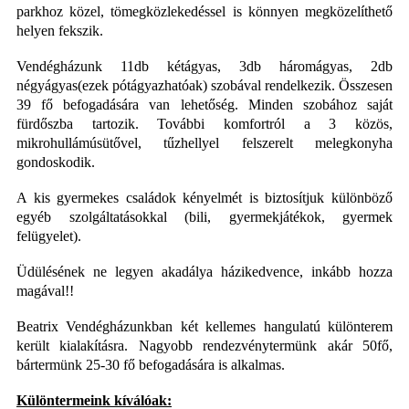
parkhoz közel, tömegközlekedéssel is könnyen megközelíthető
helyen fekszik.
Vendégházunk 11db kétágyas, 3db háromágyas, 2db
négyágyas(ezek pótágyazhatóak) szobával rendelkezik. Összesen
39 fő befogadására van lehetőség. Minden szobához saját
fürdőszba tartozik. További komfortról a 3 közös,
mikrohullámúsütővel, tűzhellyel felszerelt melegkonyha
gondoskodik.
A kis gyermekes családok kényelmét is biztosítjuk különböző
egyéb szolgáltatásokkal (bili, gyermekjátékok, gyermek
felügyelet).
Üdülésének ne legyen akadálya házikedvence, inkább hozza
magával!!
Beatrix Vendégházunkban két kellemes hangulatú különterem
került kialakításra. Nagyobb rendezvénytermünk akár 50fő,
bártermünk 25-30 fő befogadására is alkalmas.
Különtermeink kíválóak: